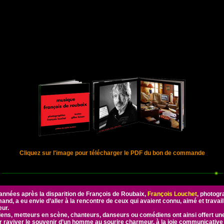
Cliquez sur l'image pour télécharger le PDF du bon de commande
’années après la disparition de François de Roubaix,
François Louchet
, photogr
and, a eu envie d’aller à la rencontre de ceux qui avaient connu, aimé et travai
ur.
ens, metteurs en scène, chanteurs, danseurs ou comédiens ont ainsi offert une
ur raviver le souvenir d’un homme au sourire charmeur, à la joie communicative 