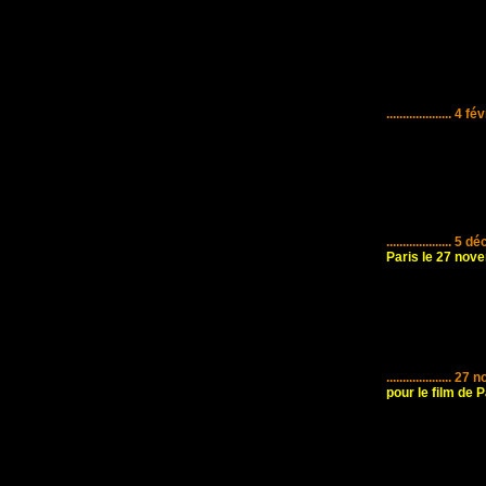
....................
4 fév
....................
5 dé
Paris le 27 nov
....................
27 n
pour le film de 