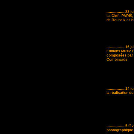
....................
23 ju
La Clef - PARIS,
de Roubaix et l
....................
16 ju
Editions Music 
composées par F
Combinards
....................
14 ju
la réalisation d
....................
5 fév
photographique