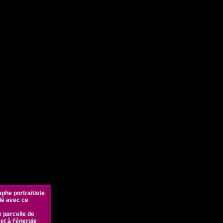
>
aphe portraitiste
llé avec ce
 parcelle de
et à l’énergie