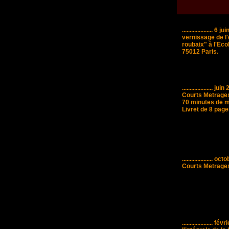
....................
6 ju
vernissage de l
roubaix" à l'Ec
75012 Paris.
....................
juin 
Courts Metrages
70 minutes de 
Livret de 8 page
....................
octo
Courts Metrages
....................
févri