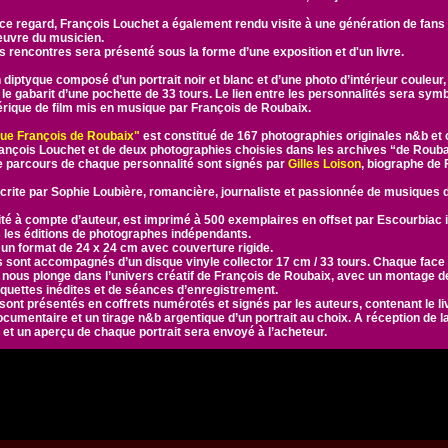
ce regard, François Louchet a également rendu visite à une génération de fans 
oeuvre du musicien.
es rencontres sera présenté sous la forme d’une exposition et d'un livre.
 diptyque composé d’un portrait noir et blanc et d’une photo d’intérieur couleur
le gabarit d’une pochette de 33 tours. Le lien entre les personnalités sera symb
érique de film mis en musique par François de Roubaix.
ique François de Roubaix"
est constitué de 167 photographies originales n&b et 
rançois Louchet et de deux photographies choisies dans les archives “de Rouba
le parcours de chaque personnalité sont signés par
Gilles Loison
, biographe de 
crite par Sophie Loubière, romancière, journaliste et passionnée de musiques d
ité à compte d’auteur, est imprimé à 500 exemplaires en offset par Escourbiac 
s les éditions de photographes indépendants.
un format de 24 x 24 cm avec couverture rigide.
 sont accompagnés d’un disque vinyle collector 17 cm / 33 tours. Chaque face
ous plonge dans l’univers créatif de François de Roubaix, avec un montage d
aquettes inédites et de séances d’enregistrement.
ont présentés en coffrets numérotés et signés par les auteurs, contenant le liv
ocumentaire et un tirage n&b argentique d’un portrait au choix. A réception de
te et un aperçu de chaque portrait sera envoyé à l’acheteur.