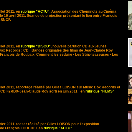
illet 201
1, en
rubrique "ACTU"
, Association des Cheminots au Cinéma
 le 16 avril 2011. Séance de projection présentant le lien entre François
a SNCF.
illet 201
1, en
rubrique "DISCO"
, nouvelle parution CD aux jeunes
Box Records : CD : Bandes originales des films de Jean-Claude Roy
rançois de Roubaix. Comment les séduire • Les Strip-teaseuses • Les
illet 2011, reportage réalisé par Gilles LOISON sur Music Box Records et
u CD F2RBX-Jean-Claude Roy sorti en juin 2011 : en
rubrique "FILMS"
rier 2011, teaser réalisé par Gilles LOISON pour l'exposition
 de François LOUCHET en
rubrique "ACTU"