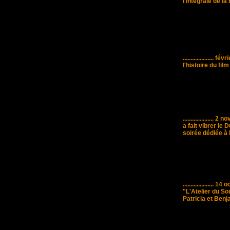
l'intégrale de la
....................
févri
l'histoire du fil
....................
2 no
a fait vibrer le
soirée dédiée à
....................
14 o
"L'Atelier du S
Patricia et Ben