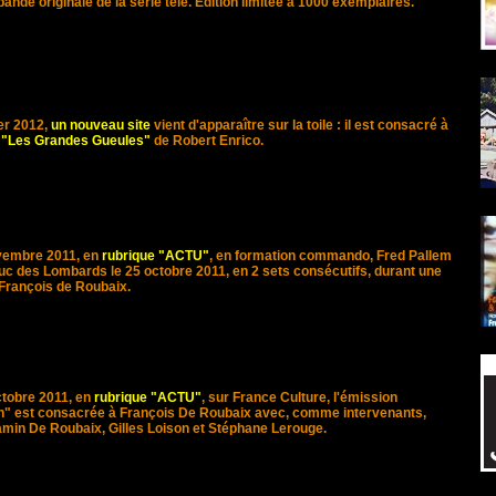
 bande originale de la série télé. Edition limitée à 1000 exemplaires.
er 2012,
un nouveau site
vient d'apparaître sur la toile : il est consacré à
m
"Les Grandes Gueules"
de Robert Enrico.
vembre 2011, en
rubrique "ACTU"
, en formation commando, Fred Pallem
 Duc des Lombards le 25 octobre 2011, en 2 sets consécutifs, durant une
 François de Roubaix.
ctobre 2011, en
rubrique "ACTU"
, sur France Culture, l'émission
on" est consacrée à François De Roubaix avec, comme intervenants,
jamin De Roubaix, Gilles Loison et Stéphane Lerouge.