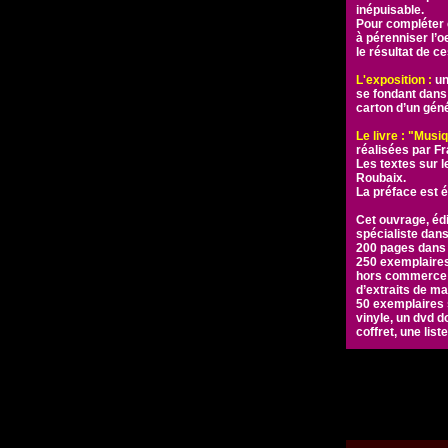
inépuisable.
Pour compléter 
à pérenniser l’
le résultat de c
L'exposition :
un
se fondant dans 
carton d’un gén
Le livre : "Mus
réalisées par F
Les textes sur 
Roubaix.
La préface est é
Cet ouvrage, éd
spécialiste dan
200 pages dans 
250 exemplaires
hors commerce n
d’extraits de m
50 exemplaires s
vinyle, un dvd d
coffret, une lis