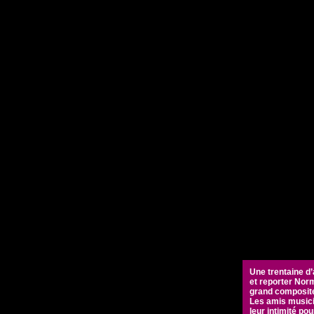
Une trentaine d
et reporter Norm
grand composite
Les amis musici
leur intimité po