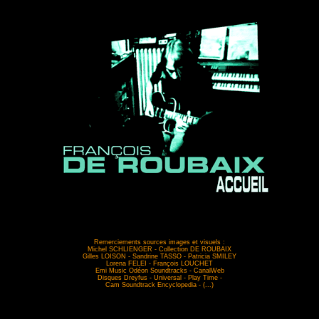
01
Remerciements sources images et visuels :
Michel SCHLIENGER - Collection DE ROUBAIX
Gilles LOISON - Sandrine TASSO - Patricia SMILEY
Lorena FELEI - François LOUCHET
Emi Music Odéon Soundtracks - CanalWeb
Disques Dreyfus - Universal - Play Time -
Cam Soundtrack Encyclopedia - (...)