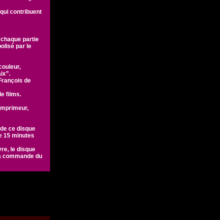
qui contribuent
, chaque partie
olisé par le
couleur,
ix”.
François de
e films.
imprimeur,
 de ce disque
e 15 minutes
re, le disque
 la commande du