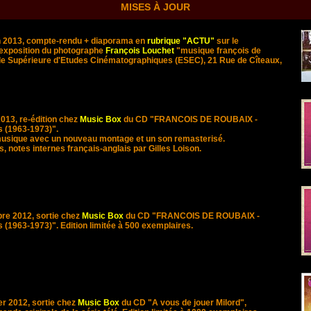
MISES À JOUR
in 2013, compte-rendu + diaporama en
rubrique "ACTU"
sur le
'exposition du photographe
François Louchet
"musique françois de
ole Supérieure d'Etudes Cinématographiques (ESEC), 21 Rue de Cîteaux,
2013, re-édition chez
Music Box
du CD
"
FRANCOIS DE ROUBAIX -
 (1963-1973)".
musique avec un nouveau montage et un son remasterisé.
s, notes internes français-anglais par Gilles Loison.
bre 2012, sortie chez
Music Box
du CD
"
FRANCOIS DE ROUBAIX -
 (1963-1973)". Edition limitée à 500 exemplaires.
er 2012, sortie chez
Music Box
du CD "A vous de jouer Milord",