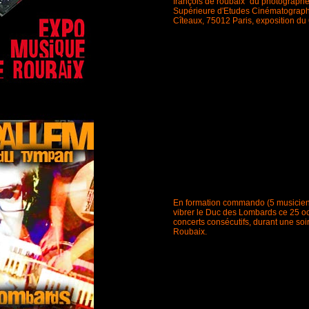
françois de roubaix" du photograph
Supérieure d'Etudes Cinématograp
Cîteaux, 75012 Paris, exposition du 6
En formation commando (5 musiciens 
vibrer le Duc des Lombards ce 25 oc
concerts consécutifs, durant une so
Roubaix.