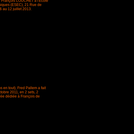
e François LOUCHET à l'Ecole
hiques (ESEC), 21 Rue de
 au 12 juillet 2013.
en tout), Fred Pallem a fait
tobre 2011, en 2 sets, 2
irée dédiée à François de