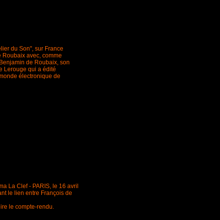
elier du Son", sur France
de Roubaix avec, comme
t Benjamin de Roubaix, son
e Lerouge qui a édité
 monde électronique de
 La Clef - PARIS, le 16 avril
t le lien entre François de
lire le compte-rendu.