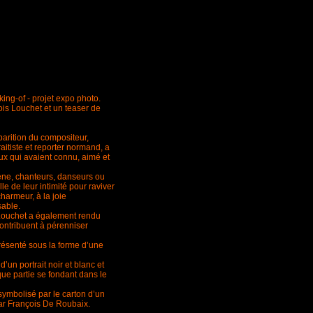
ng-of - projet expo photo.
s Louchet et un teaser de
parition du compositeur,
itiste et reporter normand, a
eux qui avaient connu, aimé et
ène, chanteurs, danseurs ou
le de leur intimité pour raviver
harmeur, à la joie
sable.
 Louchet a également rendu
contribuent à pérenniser
présenté sous la forme d’une
un portrait noir et blanc et
que partie se fondant dans le
 symbolisé par le carton d’un
ar François De Roubaix.