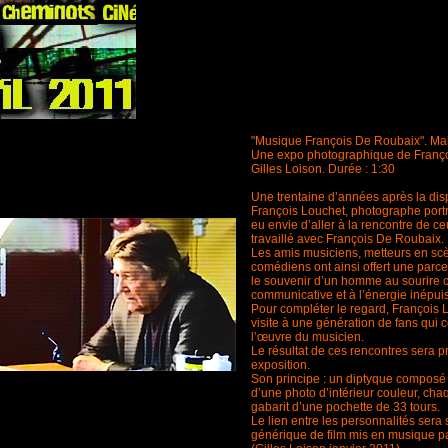
"Musique François De Roubaix". Maki
Une expo photographique de Françoi
Gilles Loison. Durée : 1:30
Une trentaine d’années après la dis
François Louchet, photographe portra
eu envie d’aller à la rencontre de c
travaillé avec François De Roubaix.
Les amis musiciens, metteurs en sc
comédiens ont ainsi offert une parcel
le souvenir d’un homme au sourire c
communicative et à l’énergie inépui
Pour compléter le regard, François
visite à une génération de fans qui 
l’œuvre du musicien.
Le résultat de ces rencontres sera 
exposition.
Son principe : un diptyque composé d’
d’une photo d’intérieur couleur, cha
gabarit d’une pochette de 33 tours.
Le lien entre les personnalités sera
générique de film mis en musique p