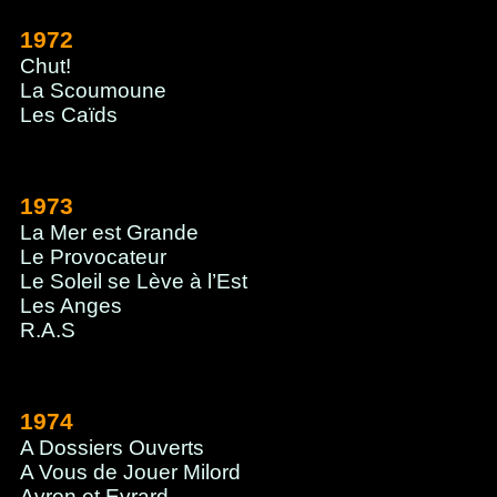
1972
Chut!
La Scoumoune
Les Caïds
1973
La Mer est Grande
Le Provocateur
Le Soleil se Lève à l’Est
Les Anges
R.A.S
1974
A Dossiers Ouverts
A Vous de Jouer Milord
Avron et Evrard