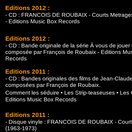
Editions 20
12
:
- CD : FRANCOIS DE ROUBAIX - Courts Metrage
-
Editions Music Box
Records
Editions 20
12
:
- CD : Bande originale de la série À vous de jouer
composée par François de Roubaix
-
Editions Mu
Records
Editions 20
11
:
- CD : Bandes originales des films de Jean-Claud
composées par François de Roubaix.
Comment les séduire • Les Strip-teaseuses • Le
Editions Music Box
Records
Editions 20
11
:
- Disque vinyle : FRANCOIS DE ROUBAIX - Court
(1963-1973)