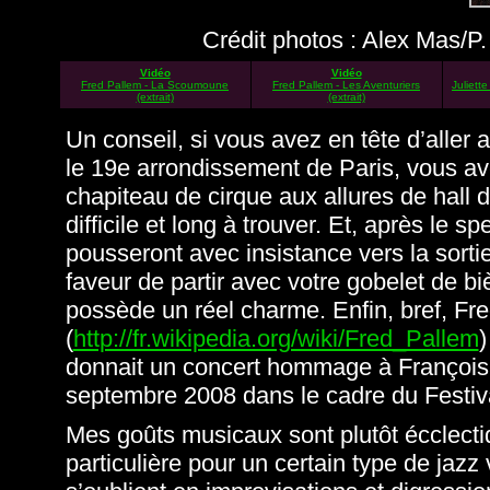
Crédit photos : Alex Mas/P. 
Vidéo
Vidéo
Fred Pallem - La Scoumoune
Fred Pallem - Les Aventuriers
Juliett
(extrait)
(extrait)
Un conseil, si vous avez en tête d’aller
le 19e arrondissement de Paris, vous ave
chapiteau d
e cirque aux allures de hall 
difficile et long à trouver. Et, après le 
pousseront avec insistance vers la sor
faveur de partir avec votre gobelet de bi
possède un réel charme. Enfin, bref, Fr
(
http://fr.wikipedia.org/wiki/Fred_Pallem
)
donnait un concert hommage à François
septembre 2008 dans le cadre du Festival
Mes goûts musicaux sont plutôt écclecti
particulière pour un certain type de jazz 