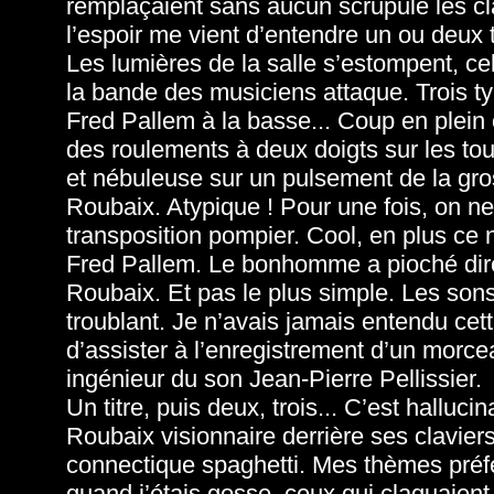
remplaçaient sans aucun scrupule les cl
l’espoir me vient d’entendre un ou deux t
Les lumières de la salle s’estompent, ce
la bande des musiciens attaque. Trois typ
Fred Pallem à la basse... Coup en plein 
des roulements à deux doigts sur les to
et nébuleuse sur un pulsement de la gros
Roubaix. Atypique ! Pour une fois, on ne
transposition pompier. Cool, en plus ce
Fred Pallem. Le bonhomme a pioché direc
Roubaix. Et pas le plus simple. Les sons
troublant. Je n’avais jamais entendu cett
d’assister à l’enregistrement d’un morc
ingénieur du son Jean-Pierre Pellissier.
Un titre, puis deux, trois... C’est halluci
Roubaix visionnaire derrière ses claviers
connectique spaghetti. Mes thèmes préfé
quand j’étais gosse, ceux qui claquaient