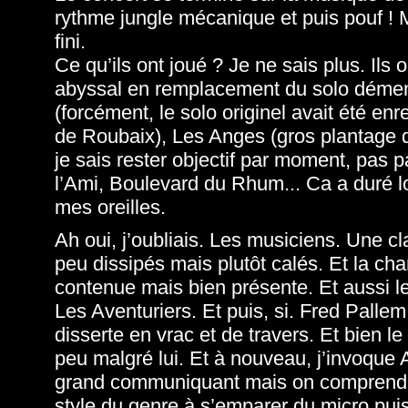
rythme jungle mécanique et puis pouf ! Me
fini.
Ce qu’ils ont joué ? Je ne sais plus. Il
abyssal en remplacement du solo dément
(forcément, le solo originel avait été en
de Roubaix), Les Anges (gros plantage de
je sais rester objectif par moment, pas p
l’Ami, Boulevard du Rhum... Ca a duré l
mes oreilles.
Ah oui, j’oubliais. Les musiciens. Une c
peu dissipés mais plutôt calés. Et la cha
contenue mais bien présente. Et aussi le
Les Aventuriers. Et puis, si. Fred Palle
disserte en vrac et de travers. Et bien l
peu malgré lui. Et à nouveau, j’invoque 
grand communiquant mais on comprend par
style du genre à s’emparer du micro puis 