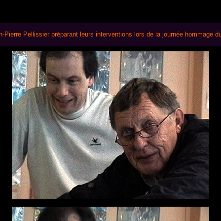
Gilles Loison - Jean-Pierre Pellissier - Photos Alex Mas
n-Pierre Pellissier préparant leurs interventions lors de la journée hommage